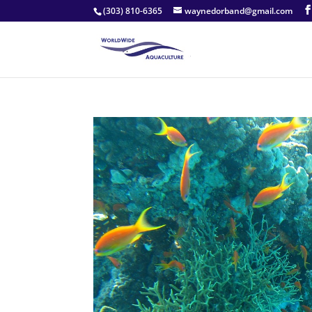
(303) 810-6365
waynedorband@gmail.com